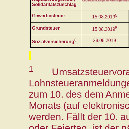
Gewinnausschüttung an den Anteilseigner an da
Solidaritätszuschlag
Gewerbesteuer
5
15.08.2019
Grundsteuer
5
15.08.2019
6
28.08.2019
Sozialversicherung
1
Umsatzsteuervor
Lohnsteueranmeldunge
zum 10. des dem Anme
Monats (auf elektron
werden. Fällt der 10. 
oder Feiertag, ist der 