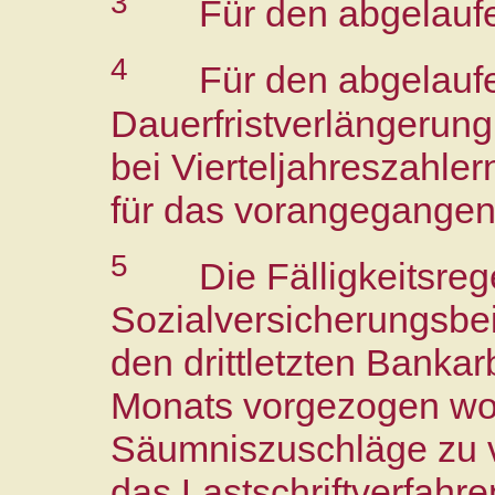
3
Für den abgelauf
4
Für den abgelauf
Dauerfristverlängerung
bei Vierteljahreszahler
für das vorangegangene
5
Die Fälligkeitsre
Sozialversicherungsbeit
den drittletzten Banka
Monats vorgezogen w
Säumniszuschläge zu v
das Lastschriftverfahr